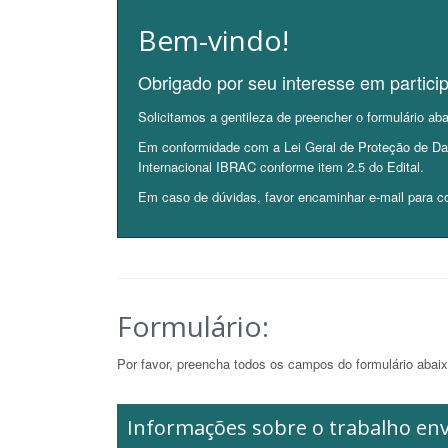
Bem-vindo!
Obrigado por seu interesse em partici
Solicitamos a gentileza de preencher o formulário a
Em conformidade com a Lei Geral de Proteção de Dad
Internacional IBRAC conforme item 2.5 do Edital.
Em caso de dúvidas, favor encaminhar e-mail para co
Formulário:
Por favor, preencha todos os campos do formulário abaix
Informações sobre o trabalho en